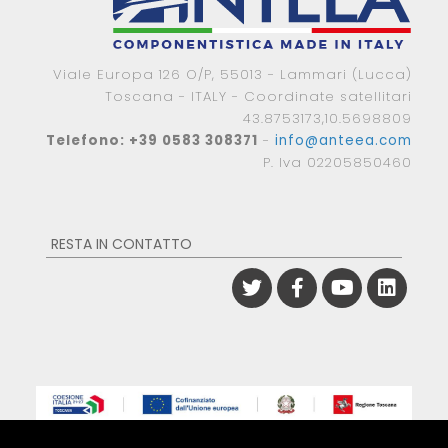
Viale Europa 126 O/P, 55013 - Lammari (Lucca)
Toscana - ITALY - Coordinate satellitari
43.8753173,10.5698809
Telefono: +39 0583 308371
-
info@anteea.com
P. Iva 02205850460
RESTA IN CONTATTO