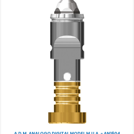
A.D.M. ANALOGO DIGITAL MODEL M.U.A. - AN1604