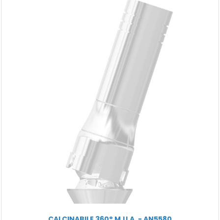
CALCINABILE 360° M.U.A. - AN5580