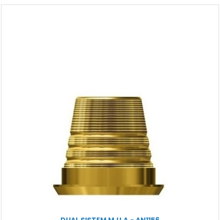
DUAL SISTEM M.U.A.- AN1156