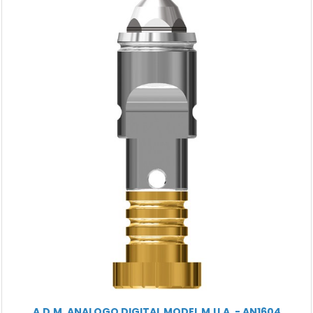
A.D.M. ANALOGO DIGITAL MODEL M.U.A. - AN1604