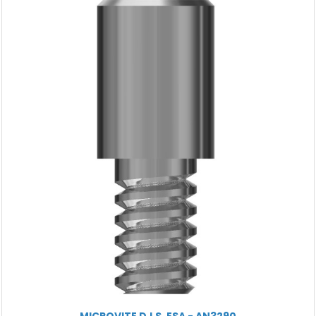
MICROVITE D.I.S. ESA - AN3290