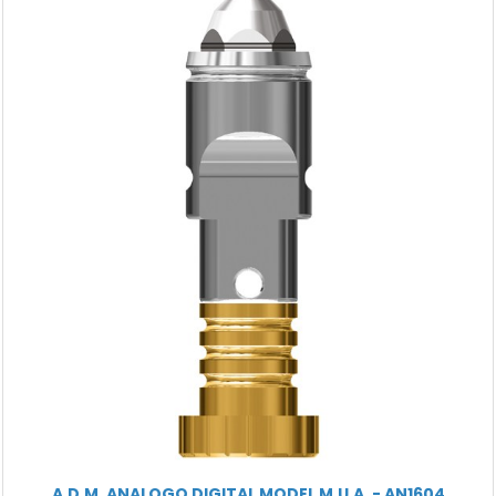
A.D.M. ANALOGO DIGITAL MODEL M.U.A. - AN1604