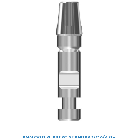
ANALOGO PILASTRO STANDARD/C A/4.0 -