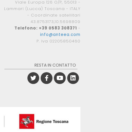
Viale Europa 126 O/P, 55013 -
Lammari (Lucca) Toscana - ITALY
- Coordinate satellitari
43.8753173,10.5698809
Telefono: +39 0583 308371
-
info@anteea.com
P. Iva 02205850460
RESTA IN CONTATTO