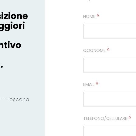
izione
NOME
ggiori
ntivo
COGNOME
.
EMAIL
) – Toscana
TELEFONO/CELLULARE