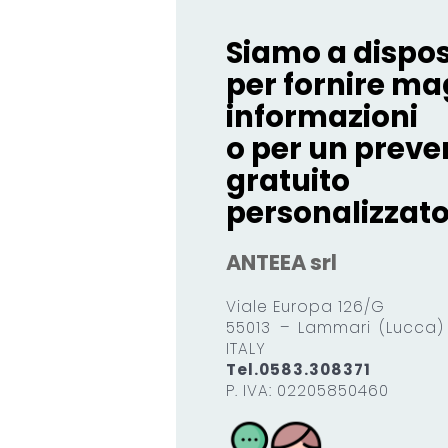
Siamo a dispos
per fornire ma
informazioni
o per un preve
gratuito
personalizzato
ANTEEA srl
Viale Europa 126/G
55013 – Lammari (Lucca
ITALY
Tel.0583.308371
P. IVA: 02205850460