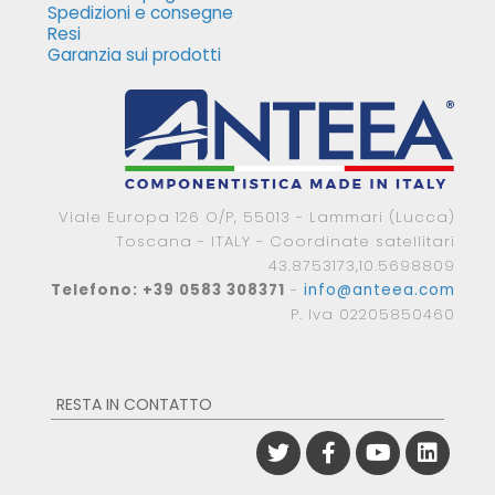
Spedizioni e consegne
Resi
Garanzia sui prodotti
Viale Europa 126 O/P, 55013 - Lammari (Lucca)
Toscana - ITALY - Coordinate satellitari
43.8753173,10.5698809
Telefono: +39 0583 308371
-
info@anteea.com
P. Iva 02205850460
RESTA IN CONTATTO