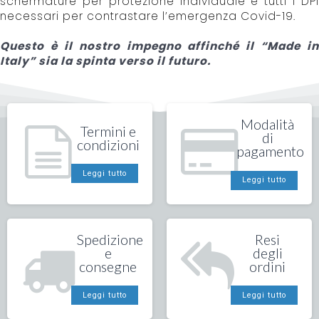
schermature per protezione individuale e tutti i DPI
necessari per contrastare l’emergenza Covid-19.
Questo è il nostro impegno affinché il “Made in
Italy” sia la spinta verso il futuro.
Modalità
Termini e
di
condizioni
pagamento
Leggi tutto
Leggi tutto
Spedizione
Resi
e
degli
consegne
ordini
Leggi tutto
Leggi tutto