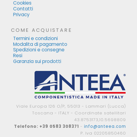
Cookies
Contatti
Privacy
COME ACQUISTARE
Termini e condizioni
Modalita di pagamento
Spedizioni e consegne
Resi
Garanzia sui prodotti
Viale Europa 126 O/P, 55013 - Lammari (Lucca)
Toscana - ITALY - Coordinate satellitari
43.8753173,10.5698809
Telefono: +39 0583 308371
-
info@anteea.com
P. Iva 02205850460