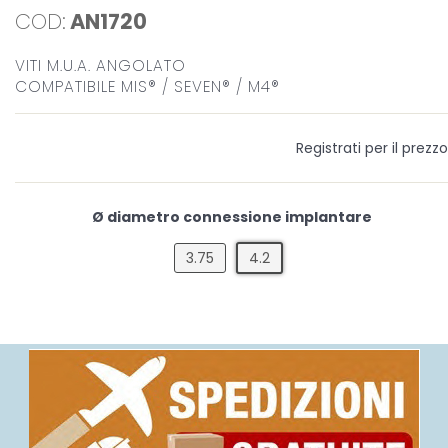
COD:
AN1720
VITI M.U.A. ANGOLATO
COMPATIBILE MIS® / SEVEN® / M4®
Registrati per il prezzo
Ø diametro connessione implantare
3.75
4.2