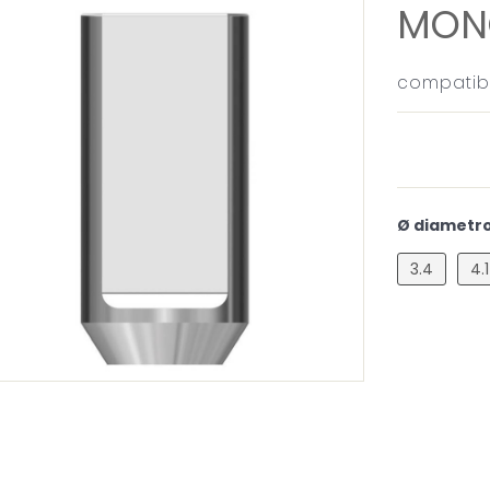
MONC
compatibi
Ø diametro
3.4
4.1