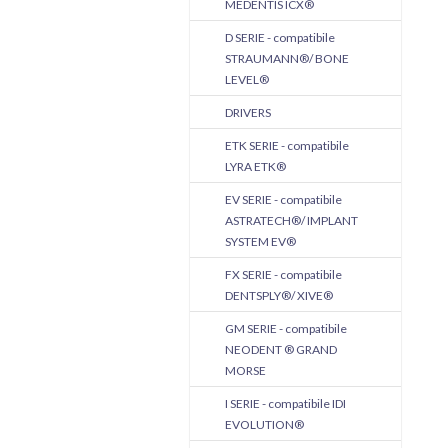
MEDENTIS ICX®
D SERIE - compatibile
STRAUMANN®/ BONE
LEVEL®
DRIVERS
ETK SERIE - compatibile
LYRA ETK®
EV SERIE - compatibile
ASTRATECH®/ IMPLANT
SYSTEM EV®
FX SERIE - compatibile
DENTSPLY®/ XIVE®
GM SERIE - compatibile
NEODENT ® GRAND
MORSE
I SERIE - compatibile IDI
EVOLUTION®