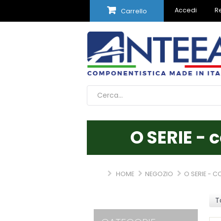
Accedi
Re
Carrello
O SERIE -
HOME
NEGOZIO
O SERIE - C
T