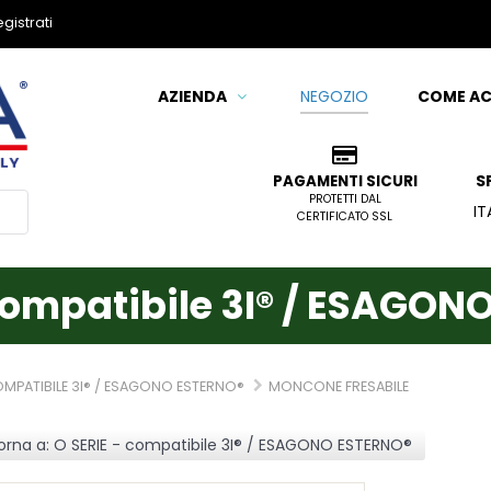
gistrati
AZIENDA
COME AC
NEGOZIO
S
PAGAMENTI SICURI
PROTETTI DAL
IT
CERTIFICATO SSL
 compatibile 3I® / ESAGON
OMPATIBILE 3I® / ESAGONO ESTERNO®
MONCONE FRESABILE
orna a: O SERIE - compatibile 3I® / ESAGONO ESTERNO®