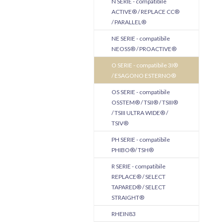
N SERIE - compatibile
ACTIVE® / REPLACE CC®
/ PARALLEL®
NE SERIE - compatibile
NEOSS® / PROACTIVE®
O SERIE - compatibile 3I®
/ ESAGONO ESTERNO®
OS SERIE - compatibile
OSSTEM® / TSII® / TSIII®
/ TSIII ULTRA WIDE® /
TSIV®
PH SERIE - compatibile
PHIBO®/ TSH®
R SERIE - compatibile
REPLACE® / SELECT
TAPARED® / SELECT
STRAIGHT®
RHEIN83