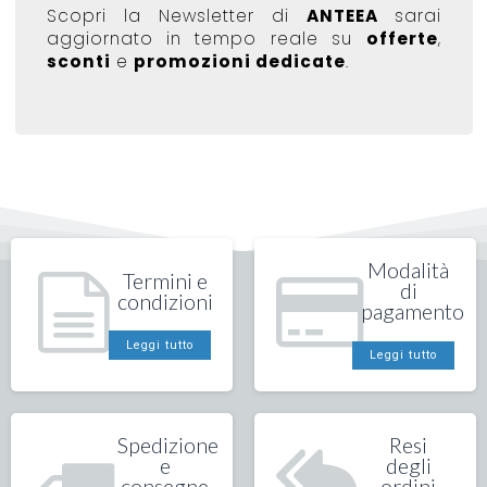
Scopri la Newsletter di
ANTEEA
sarai
aggiornato in tempo reale su
offerte
,
sconti
e
promozioni dedicate
.
Modalità
Termini e
di
condizioni
pagamento
Leggi tutto
Leggi tutto
Spedizione
Resi
e
degli
consegne
ordini