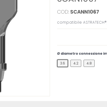
COD:
SCANN1067
compatibile ASTRATECH®/
Ø diametro connessione i
3.6
4.2
4.8