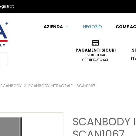
gistrati
AZIENDA
COME AC
NEGOZIO
S
PAGAMENTI SICURI
PROTETTI DAL
IT
CERTIFICATO SSL
L SCANBODY
SCANBODY INTRAORALE - SCAN1067
SCANBODY I
SCAN1067