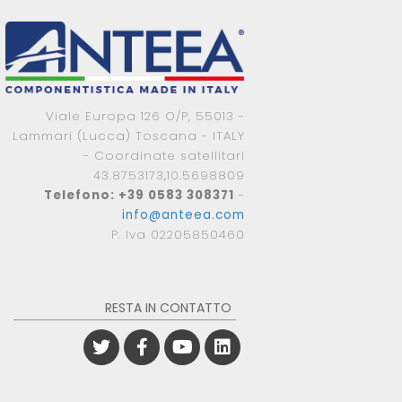
Viale Europa 126 O/P, 55013 -
Lammari (Lucca) Toscana - ITALY
- Coordinate satellitari
43.8753173,10.5698809
Telefono: +39 0583 308371
-
info@anteea.com
P. Iva 02205850460
RESTA IN CONTATTO