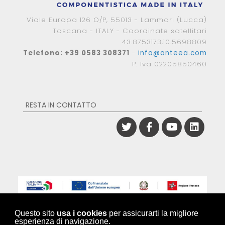
Viale Europa 126 O/P, 55013 - Lammari (Lucca)
Toscana - ITALY - Coordinate satellitari
43.8753173,10.5698809
Telefono: +39 0583 308371
-
info@anteea.com
P. Iva 02205850460
RESTA IN CONTATTO
Copyright © 2025 - 2026 | Tutti i marchi, i nomi e i codici registrati,
Questo sito
usa i cookies
per assicurarti la migliore
appartengono ai legittimi proprietari
esperienza di navigazione.